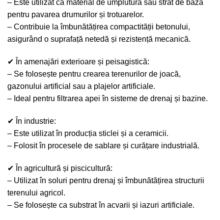
– Este utilizat ca material de umplutură sau strat de bază
pentru pavarea drumurilor și trotuarelor.
– Contribuie la îmbunătățirea compactității betonului,
asigurând o suprafață netedă și rezistență mecanică.
✔ În amenajări exterioare și peisagistică:
– Se folosește pentru crearea terenurilor de joacă,
gazonului artificial sau a plajelor artificiale.
– Ideal pentru filtrarea apei în sisteme de drenaj și bazine.
✔ În industrie:
– Este utilizat în producția sticlei și a ceramicii.
– Folosit în procesele de sablare și curățare industrială.
✔ În agricultură și piscicultură:
– Utilizat în soluri pentru drenaj și îmbunătățirea structurii
terenului agricol.
– Se folosește ca substrat în acvarii și iazuri artificiale.