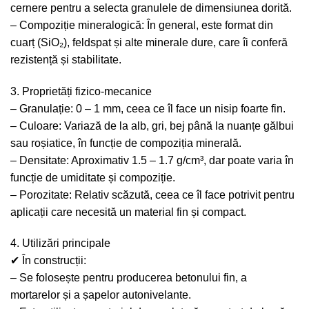
cernere pentru a selecta granulele de dimensiunea dorită.
– Compoziție mineralogică: În general, este format din
cuarț (SiO₂), feldspat și alte minerale dure, care îi conferă
rezistență și stabilitate.
3. Proprietăți fizico-mecanice
– Granulație: 0 – 1 mm, ceea ce îl face un nisip foarte fin.
– Culoare: Variază de la alb, gri, bej până la nuanțe gălbui
sau roșiatice, în funcție de compoziția minerală.
– Densitate: Aproximativ 1.5 – 1.7 g/cm³, dar poate varia în
funcție de umiditate și compoziție.
– Porozitate: Relativ scăzută, ceea ce îl face potrivit pentru
aplicații care necesită un material fin și compact.
4. Utilizări principale
✔ În construcții:
– Se folosește pentru producerea betonului fin, a
mortarelor și a șapelor autonivelante.